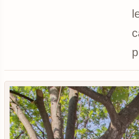
l
c
p