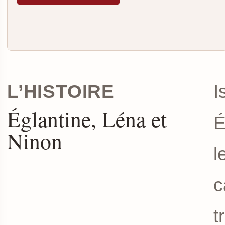
L’HISTOIRE
I
Églantine, Léna et
É
Ninon
l
c
t