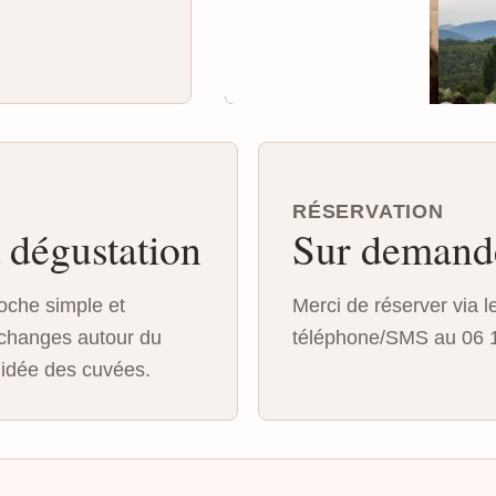
Tarif 7€ par
personne, gratuit
pour les enfants.
RÉSERVATION
 dégustation
Sur demand
oche simple et
Merci de réserver via l
 échanges autour du
téléphone/SMS au 06 1
uidée des cuvées.