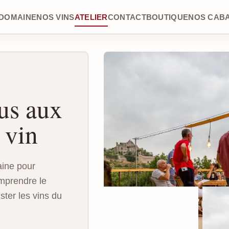
DOMAINE
NOS VINS
ATELIER
CONTACT
BOUTIQUE
NOS CAB
ous aux
 vin
ine pour
omprendre le
ster les vins du